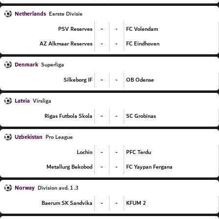
Netherlands
Eerste Divisie
-
-
PSV Reserves
FC Volendam
-
-
AZ Alkmaar Reserves
FC Eindhoven
Denmark
Superliga
-
-
Silkeborg IF
OB Odense
Latvia
Virsliga
-
-
Rigas Futbola Skola
SC Grobinas
Uzbekistan
Pro League
-
-
Lochin
PFC Terdu
-
-
Metallurg Bekobod
FC Yaypan Fergana
Norway
3. Division avd. 1
-
-
Baerum SK Sandvika
KFUM 2