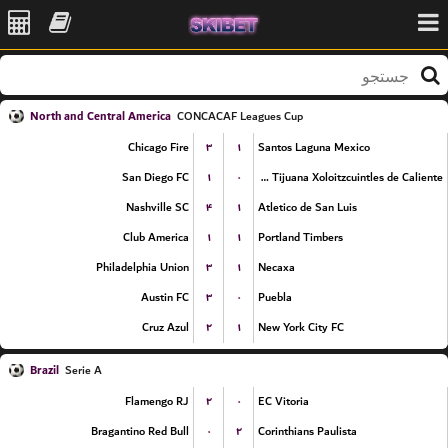
North and Central America
CONCACAF Leagues Cup
۳
۱
Chicago Fire
Santos Laguna Mexico
۱
۰
San Diego FC
Club Tijuana Xoloitzcuintles de Caliente
۴
۱
Nashville SC
Atletico de San Luis
۱
۱
Club America
Portland Timbers
۳
۱
Philadelphia Union
Necaxa
۳
۰
Austin FC
Puebla
۲
۱
Cruz Azul
New York City FC
Brazil
Serie A
۲
۰
Flamengo RJ
EC Vitoria
۰
۲
Bragantino Red Bull
Corinthians Paulista