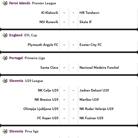
Faroe Islands
Premier League
-
-
KI Klaksvík
HB Torshavn
-
-
NSI Runavík
Skala IF
England
EFL Cup
-
-
Plymouth Argyle FC
Exeter City FC
Portugal
Primeira Liga
-
-
Santa Clara
Nacional Madeira Funchal
Slovenia
U19 League
-
-
NK Celje U19
Jadran Dekani U19
-
-
NK Brezice U19
Maribor U19
-
-
Olimpija Ljubljana U19
NK Rudar Velenje U19
-
-
FC Koper U19
NK Fuzinar U19
Slovenia
Prva liga