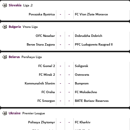
Slovakia
2. Liga
-
-
Povazska Bystrica
FC Vion Zlate Moravce
Bulgaria
Vtora Liga
-
-
OFC Nesebar
Dobrudzha Dobrich
-
-
Beroe Stara Zagora
PFC Ludogorets Razgrad II
Belarus
Pershaya Liga
-
-
FC Gomel 2
Soligorsk
-
-
FC Minsk 2
Ostrovets
-
-
Kommunalnik Slonim
Bumprom
-
-
FC Orsha
FC Molodechno
-
-
FC Smorgon
BATE Borisov Reserves
Ukraine
Premier League
-
-
Polissya Zhytomyr
FC Kharkiv