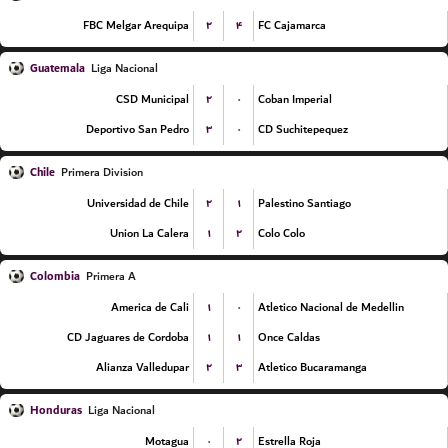
۲
۴
FBC Melgar Arequipa
FC Cajamarca
Guatemala
Liga Nacional
۲
۰
CSD Municipal
Coban Imperial
۳
۰
Deportivo San Pedro
CD Suchitepequez
Chile
Primera Division
۲
۱
Universidad de Chile
Palestino Santiago
۱
۲
Union La Calera
Colo Colo
Colombia
Primera A
۱
۰
America de Cali
Atletico Nacional de Medellin
۱
۱
CD Jaguares de Cordoba
Once Caldas
۲
۳
Alianza Valledupar
Atletico Bucaramanga
Honduras
Liga Nacional
۰
۲
Motagua
Estrella Roja