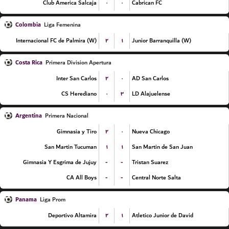
۰
۰
Club America Salcaja
Cabrican FC
Colombia
Liga Femenina
۲
۱
Internacional FC de Palmira (W)
Junior Barranquilla (W)
Costa Rica
Primera Division Apertura
۲
۰
Inter San Carlos
AD San Carlos
۰
۳
CS Herediano
LD Alajuelense
Argentina
Primera Nacional
۲
۰
Gimnasia y Tiro
Nueva Chicago
۱
۱
San Martin Tucuman
San Martin de San Juan
-
-
Gimnasia Y Esgrima de Jujuy
Tristan Suarez
-
-
CA All Boys
Central Norte Salta
Panama
Liga Prom
۲
۱
Deportivo Altamira
Atletico Junior de David