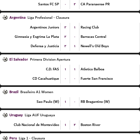
۰
۲
Santos FC SP
CA Paranaense PR
Argentina
Liga Profesional - Clausura
۲
۱
Argentinos Juniors
Racing Club
۲
۰
Gimnasia y Esgrima La Plata
Barracas Central
۲
۱
Defensa y Justicia
Newell's Old Boys
El Salvador
Primera Division Apertura
۱
۱
C.D. FAS
Atletico Balboa
۰
۰
CD Cacahuatique
Fuerte San Francisco
Brazil
Brasileiro A1 Women
۱
۰
Sao Paulo (W)
RB Bragantino (W)
Uruguay
Liga AUF Uruguaya
۱
۲
Club Nacional de Montevideo
Boston River
Peru
Liga 1 - Clausura