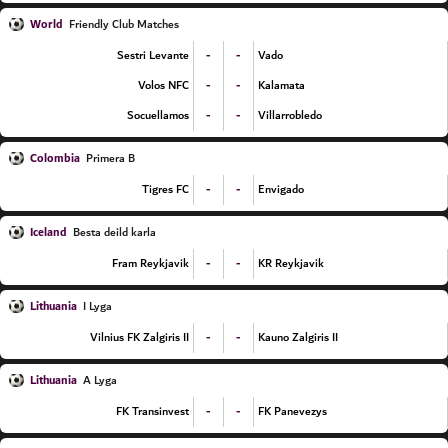
World
Friendly Club Matches
-
-
Sestri Levante
Vado
-
-
Volos NFC
Kalamata
-
-
Socuellamos
Villarrobledo
Colombia
Primera B
-
-
Tigres FC
Envigado
Iceland
Besta deild karla
-
-
Fram Reykjavik
KR Reykjavik
Lithuania
I Lyga
-
-
Vilnius FK Zalgiris II
Kauno Zalgiris II
Lithuania
A Lyga
-
-
FK Transinvest
FK Panevezys