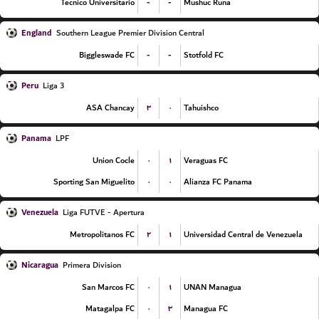
-
-
Tecnico Universitario
Mushuc Runa
England
Southern League Premier Division Central
-
-
Biggleswade FC
Stotfold FC
Peru
Liga 3
۳
۰
ASA Chancay
Tahuishco
Panama
LPF
۰
۱
Union Cocle
Veraguas FC
۰
۰
Sporting San Miguelito
Alianza FC Panama
Venezuela
Liga FUTVE - Apertura
۲
۱
Metropolitanos FC
Universidad Central de Venezuela
Nicaragua
Primera Division
۰
۱
San Marcos FC
UNAN Managua
۰
۳
Matagalpa FC
Managua FC