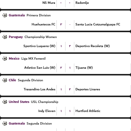
-
-
NS Mura
Radomlje
Guatemala
Primera Division
۳
۰
Huehuetecos FC
Santa Lucia Cotzumalguapa FC
Paraguay
Championship Women
۱
۲
Sportivo Luqueno (W)
Deportivo Recoleta (W)
Mexico
Liga MX Femenil
۲
۱
Atletico San Luis (W)
Tijuana (W)
Chile
Segunda Division
۱
۲
Trasandino Los Andes
Deportes Linares
United States
USL Championship
۱
۱
Indy Eleven
Hartford Athletic
Guatemala
Segunda Division