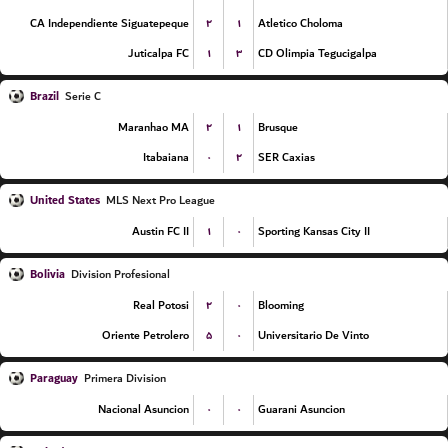
۲
۱
CA Independiente Siguatepeque
Atletico Choloma
۱
۳
Juticalpa FC
CD Olimpia Tegucigalpa
Brazil
Serie C
۲
۱
Maranhao MA
Brusque
۰
۲
Itabaiana
SER Caxias
United States
MLS Next Pro League
۱
۰
Austin FC II
Sporting Kansas City II
Bolivia
Division Profesional
۲
۰
Real Potosi
Blooming
۵
۰
Oriente Petrolero
Universitario De Vinto
Paraguay
Primera Division
۰
۰
Nacional Asuncion
Guarani Asuncion