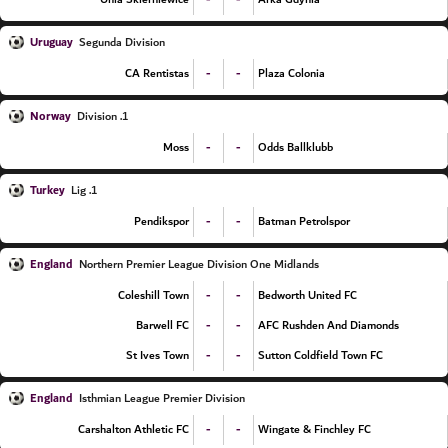
Uruguay
Segunda Division
-
-
CA Rentistas
Plaza Colonia
Norway
1. Division
-
-
Moss
Odds Ballklubb
Turkey
1. Lig
-
-
Pendikspor
Batman Petrolspor
England
Northern Premier League Division One Midlands
-
-
Coleshill Town
Bedworth United FC
-
-
Barwell FC
AFC Rushden And Diamonds
-
-
St Ives Town
Sutton Coldfield Town FC
England
Isthmian League Premier Division
-
-
Carshalton Athletic FC
Wingate & Finchley FC