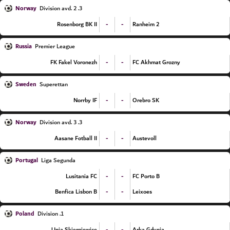
Norway
3. Division avd. 2
-
-
Rosenborg BK II
Ranheim 2
Russia
Premier League
-
-
FK Fakel Voronezh
FC Akhmat Grozny
Sweden
Superettan
-
-
Norrby IF
Orebro SK
Norway
3. Division avd. 3
-
-
Aasane Fotball II
Austevoll
Portugal
Liga Segunda
-
-
Lusitania FC
FC Porto B
-
-
Benfica Lisbon B
Leixoes
Poland
1. Division
-
-
Unia Skierniewice
Arka Gdynia