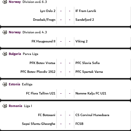
Norway
3. Division avd. 6
-
-
Lyn Oslo 2
IF Fram Larvik
-
-
Droebak/Frogn
Sandefjord 2
Norway
3. Division avd. 4
-
-
FK Haugesund II
Viking 2
Bulgaria
Parva Liga
-
-
PFK Botev Vratsa
PFC Slavia Sofia
-
-
PFC Botev Plovdiv 1912
PFC Spartak Varna
Estonia
Esiliiga
-
-
FC Flora Tallinn U21
Nomme Kalju FC U21
Romania
Liga I
-
-
FC Botosani
CS Corvinul Hunedoara
-
-
Sepsi Sfantu Gheorghe
FCSB