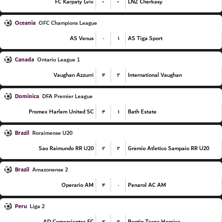
-
-
FC Karpaty Lviv
LNZ Cherkasy
Oceania
OFC Champions League
۰
۱
AS Venus
AS Tiga Sport
Canada
Ontario League 1
۴
۲
Vaughan Azzurri
International Vaughan
Dominica
DFA Premier League
۴
۱
Promex Harlem United SC
Bath Estate
Brazil
Roraimense U20
۲
۲
Sao Raimundo RR U20
Gremio Atletico Sampaio RR U20
Brazil
Amazonense 2
۴
۰
Operario AM
Penarol AC AM
Peru
Liga 2
۲
۲
AD Comerciantes FC
Bentin Tacna Heroica