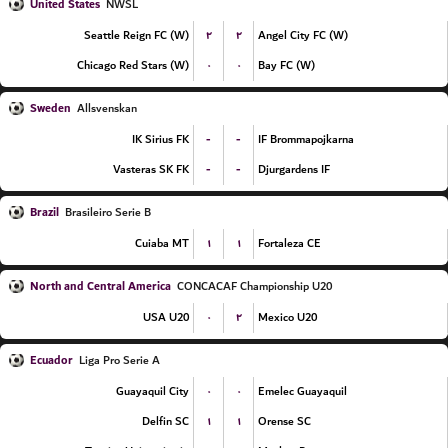
United States
NWSL
۲
۲
Seattle Reign FC (W)
Angel City FC (W)
۰
۰
Chicago Red Stars (W)
Bay FC (W)
Sweden
Allsvenskan
-
-
IK Sirius FK
IF Brommapojkarna
-
-
Vasteras SK FK
Djurgardens IF
Brazil
Brasileiro Serie B
۱
۱
Cuiaba MT
Fortaleza CE
North and Central America
CONCACAF Championship U20
۰
۲
USA U20
Mexico U20
Ecuador
Liga Pro Serie A
۰
۰
Guayaquil City
Emelec Guayaquil
۱
۱
Delfin SC
Orense SC