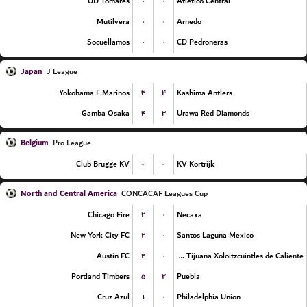
۰
۰
UD Tomares
Atletico Central
۰
۰
Mutilvera
Arnedo
۰
۰
Socuellamos
CD Pedroneras
Japan
J League
۳
۴
Yokohama F Marinos
Kashima Antlers
۴
۳
Gamba Osaka
Urawa Red Diamonds
Belgium
Pro League
-
-
Club Brugge KV
KV Kortrijk
North and Central America
CONCACAF Leagues Cup
۲
۰
Chicago Fire
Necaxa
۲
۰
New York City FC
Santos Laguna Mexico
۲
۰
Austin FC
Club Tijuana Xoloitzcuintles de Caliente
۵
۲
Portland Timbers
Puebla
۱
۰
Cruz Azul
Philadelphia Union