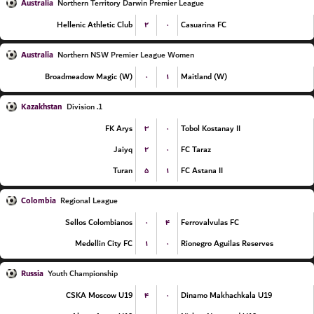
Australia
Northern Territory Darwin Premier League
۲
۰
Hellenic Athletic Club
Casuarina FC
Australia
Northern NSW Premier League Women
۰
۱
Broadmeadow Magic (W)
Maitland (W)
Kazakhstan
1. Division
۳
۰
FK Arys
Tobol Kostanay II
۲
۰
Jaiyq
FC Taraz
۵
۱
Turan
FC Astana II
Colombia
Regional League
۰
۴
Sellos Colombianos
Ferrovalvulas FC
۱
۰
Medellin City FC
Rionegro Aguilas Reserves
Russia
Youth Championship
۴
۰
CSKA Moscow U19
Dinamo Makhachkala U19