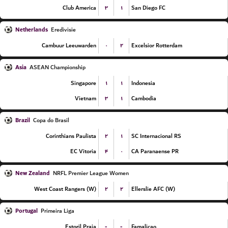
۳
۱
Club America
San Diego FC
Netherlands
Eredivisie
۰
۲
Cambuur Leeuwarden
Excelsior Rotterdam
Asia
ASEAN Championship
۱
۱
Singapore
Indonesia
۳
۱
Vietnam
Cambodia
Brazil
Copa do Brasil
۲
۱
Corinthians Paulista
SC Internacional RS
۴
۰
EC Vitoria
CA Paranaense PR
New Zealand
NRFL Premier League Women
۲
۲
West Coast Rangers (W)
Ellerslie AFC (W)
Portugal
Primeira Liga
-
-
Estoril Praia
Famalicao