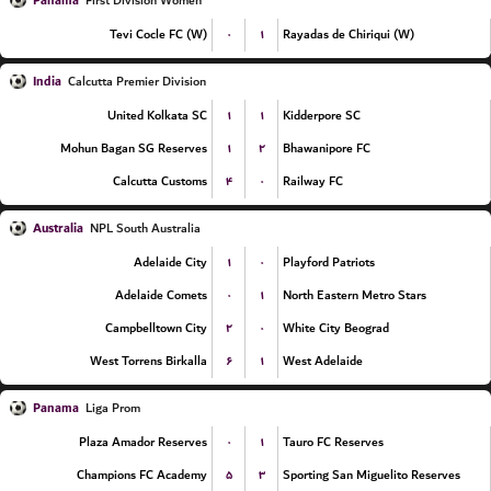
Panama
First Division Women
۰
۱
Tevi Cocle FC (W)
Rayadas de Chiriqui (W)
India
Calcutta Premier Division
۱
۱
United Kolkata SC
Kidderpore SC
۱
۲
Mohun Bagan SG Reserves
Bhawanipore FC
۴
۰
Calcutta Customs
Railway FC
Australia
NPL South Australia
۱
۰
Adelaide City
Playford Patriots
۰
۱
Adelaide Comets
North Eastern Metro Stars
۲
۰
Campbelltown City
White City Beograd
۶
۱
West Torrens Birkalla
West Adelaide
Panama
Liga Prom
۰
۱
Plaza Amador Reserves
Tauro FC Reserves
۵
۳
Champions FC Academy
Sporting San Miguelito Reserves