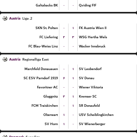
۰
۰
Galtabacks BK
Qviding FIF
Austria
2. Liga
۰
۱
SKN St. Polten
FK Austria Wien II
۲
۳
FC Liefering
WSG Hertha Wels
۰
۰
FC Blau-Weiss Linz
Wacker Innsbruck
Austria
Regionalliga East
۰
۱
Marchfeld Donauauen
SV Leobendorf
۶
۱
SC ESV Parndorf 1919
SV Donau
۰
۰
Favoritner AC
Wiener Viktoria
۳
۱
Gloggnitz
Kremser SC
۰
۱
FCM Traiskirchen
SR Donaufeld
۱
۰
Oberwart
USV Scheiblingkirchen
۱
۰
SV Horn
SV Wienerberger