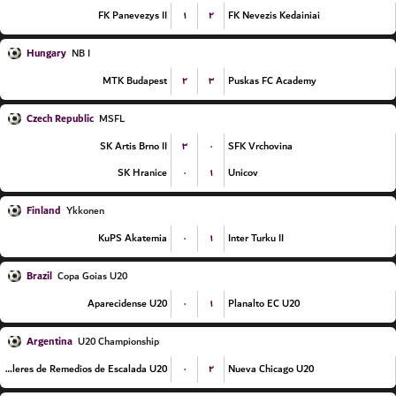
۱
۲
FK Panevezys II
FK Nevezis Kedainiai
Hungary
NB I
۲
۳
MTK Budapest
Puskas FC Academy
Czech Republic
MSFL
۳
۰
SK Artis Brno II
SFK Vrchovina
۰
۱
SK Hranice
Unicov
Finland
Ykkonen
۰
۱
KuPS Akatemia
Inter Turku II
Brazil
Copa Goias U20
۰
۱
Aparecidense U20
Planalto EC U20
Argentina
U20 Championship
۰
۲
Talleres de Remedios de Escalada U20
Nueva Chicago U20