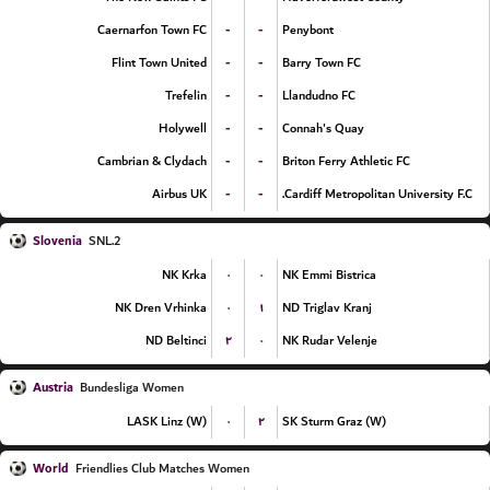
-
-
Caernarfon Town FC
Penybont
-
-
Flint Town United
Barry Town FC
-
-
Trefelin
Llandudno FC
-
-
Holywell
Connah's Quay
-
-
Cambrian & Clydach
Briton Ferry Athletic FC
-
-
Airbus UK
Cardiff Metropolitan University F.C.
Slovenia
2.SNL
۰
۰
NK Krka
NK Emmi Bistrica
۰
۱
NK Dren Vrhinka
ND Triglav Kranj
۲
۰
ND Beltinci
NK Rudar Velenje
Austria
Bundesliga Women
۰
۲
LASK Linz (W)
SK Sturm Graz (W)
World
Friendlies Club Matches Women