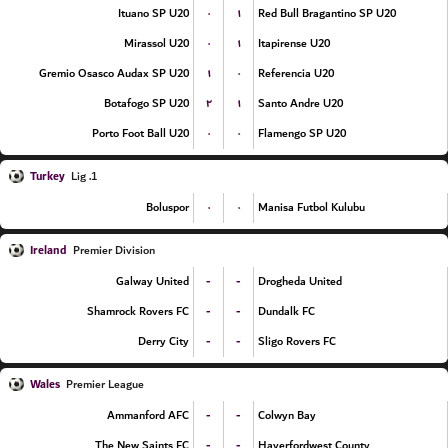
۰
۱
Ituano SP U20
Red Bull Bragantino SP U20
۰
۱
Mirassol U20
Itapirense U20
۱
۰
Gremio Osasco Audax SP U20
Referencia U20
۲
۱
Botafogo SP U20
Santo Andre U20
۰
۰
Porto Foot Ball U20
Flamengo SP U20
Turkey
1. Lig
۰
۰
Boluspor
Manisa Futbol Kulubu
Ireland
Premier Division
-
-
Galway United
Drogheda United
-
-
Shamrock Rovers FC
Dundalk FC
-
-
Derry City
Sligo Rovers FC
Wales
Premier League
-
-
Ammanford AFC
Colwyn Bay
-
-
The New Saints FC
Haverfordwest County