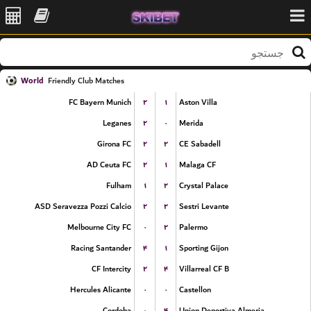
World
Friendly Club Matches
۲
۱
FC Bayern Munich
Aston Villa
۲
۰
Leganes
Merida
۲
۲
Girona FC
CE Sabadell
۲
۱
AD Ceuta FC
Malaga CF
۱
۲
Fulham
Crystal Palace
۲
۲
ASD Seravezza Pozzi Calcio
Sestri Levante
۰
۲
Melbourne City FC
Palermo
۴
۱
Racing Santander
Sporting Gijon
۲
۴
CF Intercity
Villarreal CF B
۰
۰
Hercules Alicante
Castellon
۰
۴
Cordoba
Union Deportiva Almeria