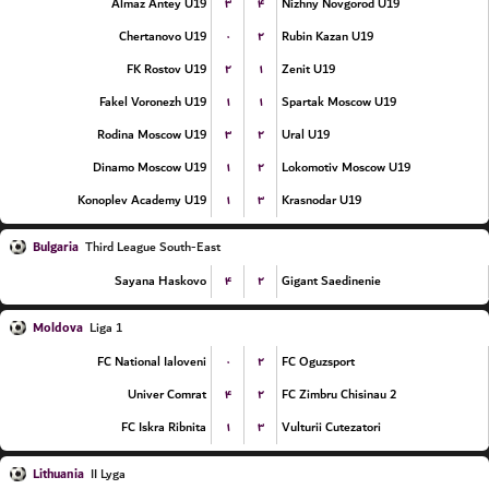
۳
۴
Almaz Antey U19
Nizhny Novgorod U19
۰
۲
Chertanovo U19
Rubin Kazan U19
۲
۱
FK Rostov U19
Zenit U19
۱
۱
Fakel Voronezh U19
Spartak Moscow U19
۳
۲
Rodina Moscow U19
Ural U19
۱
۲
Dinamo Moscow U19
Lokomotiv Moscow U19
۱
۳
Konoplev Academy U19
Krasnodar U19
Bulgaria
Third League South-East
۴
۲
Sayana Haskovo
Gigant Saedinenie
Moldova
Liga 1
۰
۲
FC National Ialoveni
FC Oguzsport
۴
۲
Univer Comrat
FC Zimbru Chisinau 2
۱
۳
FC Iskra Ribnita
Vulturii Cutezatori
Lithuania
II Lyga