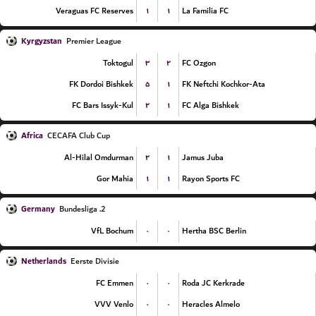
۱
۱
Veraguas FC Reserves
La Familia FC
Kyrgyzstan
Premier League
۳
۲
Toktogul
FC Ozgon
۵
۱
FK Dordoi Bishkek
FK Neftchi Kochkor-Ata
۲
۱
FC Bars Issyk-Kul
FC Alga Bishkek
Africa
CECAFA Club Cup
۲
۱
Al-Hilal Omdurman
Jamus Juba
۱
۱
Gor Mahia
Rayon Sports FC
Germany
2. Bundesliga
۰
۰
VfL Bochum
Hertha BSC Berlin
Netherlands
Eerste Divisie
۰
۰
FC Emmen
Roda JC Kerkrade
۰
۰
VVV Venlo
Heracles Almelo