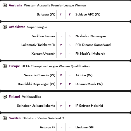
Australia
Western Australia Premier League Women
۳
۲
Balcatta (W)
Subiaco AFC (W)
Uzbekistan
Super League
۰
۱
Surkhon Termez
Navbahor Namangan
۲
۱
Lokomotiv Tashkent FK
PFK Dinamo Samarkand
۲
۰
Xorazm Urganch
FK Mash'al Mubarek
Europe
UEFA Champions League Women Qualification
۴
۰
Servette Chenois (W)
Aktobe (W)
۳
۲
Breidablik Kopavogur (W)
Dinamo Minsk (W)
Finland
Veikkausliiga
۲
۲
Seinajoen Jalkapallokerho
IF Gnistan Helsinki
Sweden
2. Division - Vastra Gotaland
۰
۰
Astorps FF
Lindome GIF