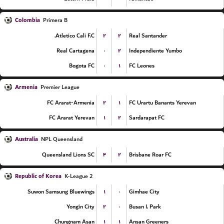
Colombia
Primera B
۲
۲
Atletico Cali F.C.
Real Santander
۰
۲
Real Cartagena
Independiente Yumbo
۰
۱
Bogota FC
FC Leones
Armenia
Premier League
۲
۱
FC Ararat-Armenia
FC Urartu Banants Yerevan
۱
۲
FC Ararat Yerevan
Sardarapat FC
Australia
NPL Queensland
۴
۲
Queensland Lions SC
Brisbane Roar FC
Republic of Korea
K-League 2
۱
۰
Suwon Samsung Bluewings
Gimhae City
۲
۰
Yongin City
Busan I. Park
۱
۱
Chungnam Asan
Ansan Greeners