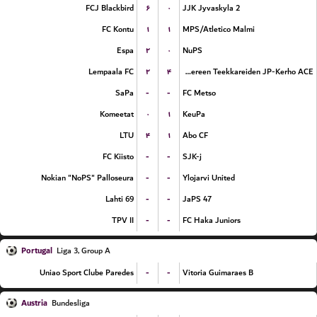
۶
۰
FCJ Blackbird
JJK Jyvaskyla 2
۱
۱
FC Kontu
MPS/Atletico Malmi
۲
۰
Espa
NuPS
۲
۴
Lempaala FC
Tampereen Teekkareiden JP-Kerho ACE
-
-
SaPa
FC Metso
۰
۱
Komeetat
KeuPa
۴
۱
LTU
Abo CF
-
-
FC Kiisto
SJK-j
-
-
Nokian "NoPS" Palloseura
Ylojarvi United
-
-
Lahti 69
JaPS 47
-
-
TPV II
FC Haka Juniors
Portugal
Liga 3, Group A
-
-
Uniao Sport Clube Paredes
Vitoria Guimaraes B
Austria
Bundesliga