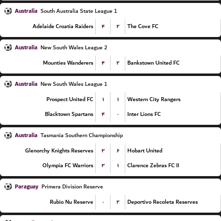
Australia
South Australia State League 1
۴
۲
Adelaide Croatia Raiders
The Cove FC
Australia
New South Wales League 2
۴
۲
Mounties Wanderers
Bankstown United FC
Australia
New South Wales League 1
۱
۱
Prospect United FC
Western City Rangers
۴
۰
Blacktown Spartans
Inter Lions FC
Australia
Tasmania Southern Championship
۳
۶
Glenorchy Knights Reserves
Hobart United
۳
۱
Olympia FC Warriors
Clarence Zebras FC II
Paraguay
Primera Division Reserve
۰
۲
Rubio Nu Reserve
Deportivo Recoleta Reserves