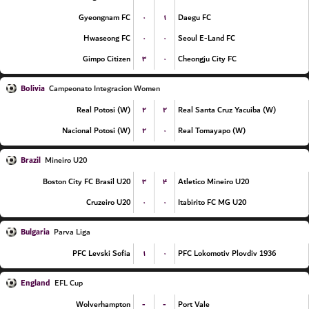
۰
۱
Gyeongnam FC
Daegu FC
۰
۰
Hwaseong FC
Seoul E-Land FC
۳
۰
Gimpo Citizen
Cheongju City FC
Bolivia
Campeonato Integracion Women
۲
۲
Real Potosi (W)
Real Santa Cruz Yacuiba (W)
۲
۰
Nacional Potosi (W)
Real Tomayapo (W)
Brazil
Mineiro U20
۳
۴
Boston City FC Brasil U20
Atletico Mineiro U20
۰
۰
Cruzeiro U20
Itabirito FC MG U20
Bulgaria
Parva Liga
۱
۰
PFC Levski Sofia
PFC Lokomotiv Plovdiv 1936
England
EFL Cup
-
-
Wolverhampton
Port Vale