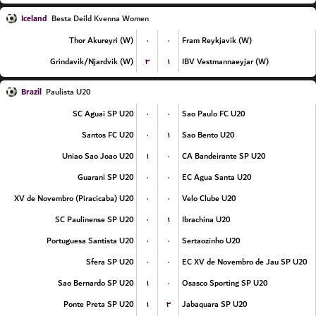
Iceland
Besta Deild Kvenna Women
۰
۰
Thor Akureyri (W)
Fram Reykjavik (W)
۳
۱
Grindavik/Njardvik (W)
IBV Vestmannaeyjar (W)
Brazil
Paulista U20
۰
۰
SC Aguai SP U20
Sao Paulo FC U20
۰
۱
Santos FC U20
Sao Bento U20
۱
۰
Uniao Sao Joao U20
CA Bandeirante SP U20
۰
۰
Guarani SP U20
EC Agua Santa U20
۰
۰
XV de Novembro (Piracicaba) U20
Velo Clube U20
۰
۱
SC Paulinense SP U20
Ibrachina U20
۰
۰
Portuguesa Santista U20
Sertaozinho U20
۰
۰
Sfera SP U20
EC XV de Novembro de Jau SP U20
۱
۰
Sao Bernardo SP U20
Osasco Sporting SP U20
۱
۳
Ponte Preta SP U20
Jabaquara SP U20