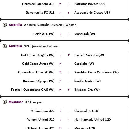
۳
۱
Tigres del Quindio U19
Patriotas Boyaca U19
۲
۲
Barranquilla FC U19
Academia de Crespo U19
Australia
Western Australia Division 1 Women
۱
۱
Perth AFC (W)
Mandurah (W)
Australia
NPL Queensland Women
۰
۲
Gold Coast Knights (W)
Eastern Suburbs (W)
۲
۰
Gold Coast United (W)
Capalaba (W)
۲
۰
Queensland Lions FC (W)
Sunshine Coast Wanderers (W)
۶
۰
Brisbane Olympic (W)
Souths United (W)
۳
۲
Football Queensland QAS (W)
Brisbane City (W)
Myanmar
U20 League
۱
۰
Yadanarbon U20
Chinland FC U20
۱
۰
Yangon United U20
Hantharwady United U20
۳
۰
Thitsar Arman U20
Myawady U20