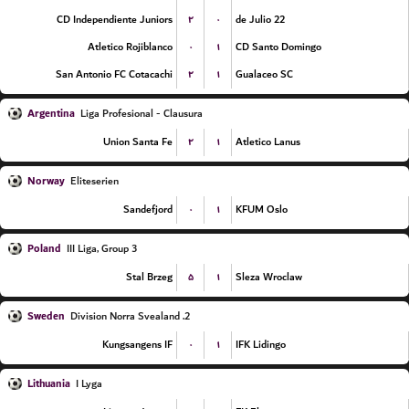
۲
۰
CD Independiente Juniors
22 de Julio
۰
۱
Atletico Rojiblanco
CD Santo Domingo
۲
۱
San Antonio FC Cotacachi
Gualaceo SC
Argentina
Liga Profesional - Clausura
۲
۱
Union Santa Fe
Atletico Lanus
Norway
Eliteserien
۰
۱
Sandefjord
KFUM Oslo
Poland
III Liga, Group 3
۵
۱
Stal Brzeg
Sleza Wroclaw
Sweden
2. Division Norra Svealand
۰
۱
Kungsangens IF
IFK Lidingo
Lithuania
I Lyga