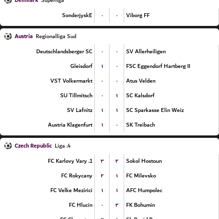
Denmark
Superliga
۰
۰
SonderjyskE
Viborg FF
Austria
Regionalliga Sud
۰
۰
Deutschlandsberger SC
SV Allerheiligen
۱
۰
Gleisdorf
FSC Eggendorf Hartberg II
۰
۰
VST Volkermarkt
Atus Velden
۰
۱
SU Tillmitsch
SC Kalsdorf
۱
۱
SV Lafnitz
SC Sparkasse Elin Weiz
۱
۰
Austria Klagenfurt
SK Treibach
Czech Republic
4. Liga
۳
۲
1. FC Karlovy Vary
Sokol Hostoun
۲
۱
FC Rokycany
FC Milevsko
۱
۱
FC Velke Mezirici
AFC Humpolec
۰
۲
FC Hlucin
FK Bohumin