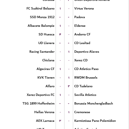
۱
۰
FC Sudtirol Bolzano
Virtus Verona
-
-
SSD Monza 1912
Padova
۱
۰
Albacete Balompie
Eldense
۴
۰
SD Huesca
Andorra CF
-
-
UD Llanera
CD Lealtad
۰
۱
Racing Santander
Deportivo Alaves
۰
۰
Chiclana
Xerez CD
۱
۰
Algeciras CF
CD Atletico Paso
۰
۱
KVK Tienen
RWDM Brussels
۰
۳
Alfaro
CD Tudelano
۱
۰
Xerez Deportivo FC
Sevilla Atletico
-
-
TSG 1899 Hoffenheim
Borussia Monchengladbach
۰
۱
Hellas Verona
Cremonese
۳
۰
AEK Larnaca
Karmiotissa Pano Polemidion