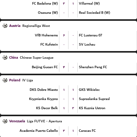
۳
۱
FC Badalona (W)
Villarreal (W)
۰
۰
Osasuna (W)
Real Sociedad B (W)
Austria
Regionalliga West
۶
۰
VfB Hohenems
FC Lustenau 07
۰
۰
FC Kufstein
SV Lochau
China
Chinese Super League
۴
۰
Beijing Guoan FC
Shenzhen Peng FC
Poland
IV Liga
۱
۱
DKS Dobre Miasto
GKS Wikielec
۰
۱
Krypnianka Krypno
Supraslanka Suprasl
۱
۲
KS Decor Belk
KS Kuznia Ustron
Venezuela
Liga FUTVE - Apertura
۳
۱
Academia Puerto Cabello
Caracas FC