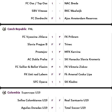
۱
۰
FC Oss / Top Oss
NAC Breda
۰
۰
SBV Vitesse
RKC Waalwijk
۲
۱
FC Dordrecht
Ajax Amsterdam Reserves
Czech Republic
FNL
۱
۲
FC Vysocina Jihlava
FK Pribram
۳
۲
Slavia Prague B
Trinec
۱
۲
Prostejov
MFK Karvina
۲
۰
AC Dukla Praha
SK Hanacka Slavia Kromeriz
۴
۱
FC Sellier & Bellot Vlasim
FK Viktoria Zizkov
۳
۳
FK Usti nad Labem
Fk Arsenal Ceska Lipa
۱
۱
SFC Opava
SK Kladno
Colombia
Supercopa U19
۲
۲
Sellos Colombianos U19
Real Santuario U19
۲
۰
Aguilas Doradas U19
Total Soccer U19