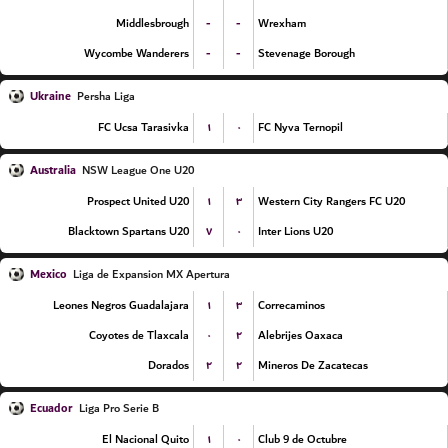
-
-
Middlesbrough
Wrexham
-
-
Wycombe Wanderers
Stevenage Borough
Ukraine
Persha Liga
۱
۰
FC Ucsa Tarasivka
FC Nyva Ternopil
Australia
NSW League One U20
۱
۳
Prospect United U20
Western City Rangers FC U20
۷
۰
Blacktown Spartans U20
Inter Lions U20
Mexico
Liga de Expansion MX Apertura
۱
۳
Leones Negros Guadalajara
Correcaminos
۰
۲
Coyotes de Tlaxcala
Alebrijes Oaxaca
۲
۲
Dorados
Mineros De Zacatecas
Ecuador
Liga Pro Serie B
۱
۰
El Nacional Quito
Club 9 de Octubre