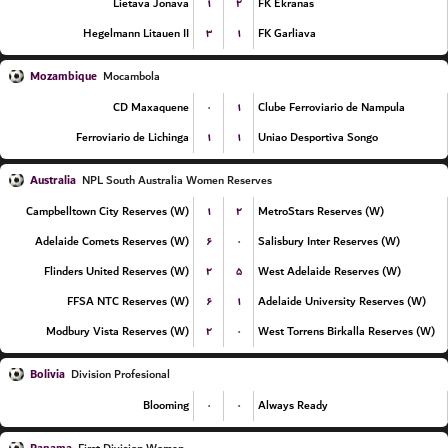
۱
۲
Lietava Jonava
FK Ekranas
۳
۱
Hegelmann Litauen II
FK Garliava
Mozambique
Mocambola
۰
۱
CD Maxaquene
Clube Ferroviario de Nampula
۱
۱
Ferroviario de Lichinga
Uniao Desportiva Songo
Australia
NPL South Australia Women Reserves
۱
۲
Campbelltown City Reserves (W)
MetroStars Reserves (W)
۶
۰
Adelaide Comets Reserves (W)
Salisbury Inter Reserves (W)
۲
۵
Flinders United Reserves (W)
West Adelaide Reserves (W)
۶
۱
FFSA NTC Reserves (W)
Adelaide University Reserves (W)
۲
۰
Modbury Vista Reserves (W)
West Torrens Birkalla Reserves (W)
Bolivia
Division Profesional
۰
۰
Blooming
Always Ready