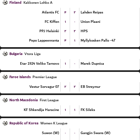
Finland
Kakkonen Lohko A
۴
۲
Atlantis FC
Lahden Reipas
۱
۰
FC Kiffen
Union Plaani
۲
۲
PPJ Helsinki
HPS
۴
۱
Pepo Lappeenranta
Myllykosken Pallo -47
Bulgaria
Vtora Liga
۱
۰
Etar 1924 Veliko Tarnovo
Marek Dupnica
Faroe Islands
Premier League
۲
۲
07 Vestur Sorvagur
EB Streymur
North Macedonia
First League
۱
۱
KF Shkendija Haracine
FK Sileks
Republic of Korea
Women K League
۰
۰
Suwon (W)
Gangjin Swans (W)