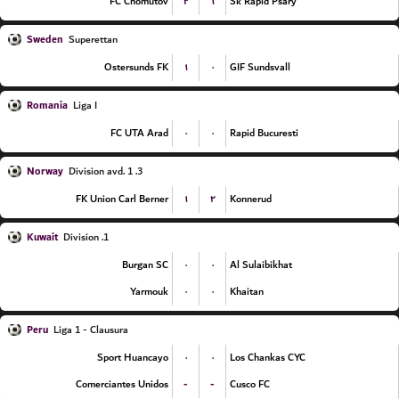
۲
۱
FC Chomutov
Sk Rapid Psary
Sweden
Superettan
۱
۰
Ostersunds FK
GIF Sundsvall
Romania
Liga I
۰
۰
FC UTA Arad
Rapid Bucuresti
Norway
3. Division avd. 1
۱
۲
FK Union Carl Berner
Konnerud
Kuwait
1. Division
۰
۰
Burgan SC
Al Sulaibikhat
۰
۰
Yarmouk
Khaitan
Peru
Liga 1 - Clausura
۰
۰
Sport Huancayo
Los Chankas CYC
-
-
Comerciantes Unidos
Cusco FC