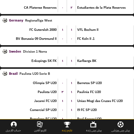
۰
۲
CA Platense Reserves
Estudiantes de la Plata Reserves
Germany
Regionalliga West
۱
۱
FC Gutersloh 2000
VFL Bochum II
۰
۰
BV Borussia 09 Dortmund II
1. FC Koln II
Sweden
Division 1 Norra
۱
۱
Enkopings SK FK
Karlbergs BK
Brazil
Paulista U20 Serie B
۰
۱
Olimpia SP U20
Barretos SP U20
۳
۱
Paulista U20
Paulinia FC U20
۱
۱
Jacarei FC U20
Uniao Mogi das Cruzes FC U20
۰
۱
Comercial SP U20
I9 FC SP U20
۱
۰
Barcelona EC U20
Real Soccer U20
۲
۰
Nacional SP U20
Centro Olimpico U20
پیش بینی ورزشی
پیش بینی زنده
نتایج زنده
کازینو آنلاین
حساب کاربری