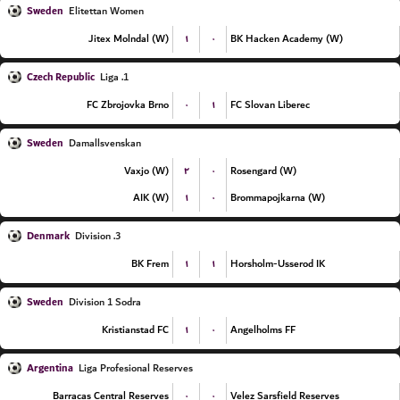
Sweden
Elitettan Women
۱
۰
Jitex Molndal (W)
BK Hacken Academy (W)
Czech Republic
1. Liga
۰
۱
FC Zbrojovka Brno
FC Slovan Liberec
Sweden
Damallsvenskan
۲
۰
Vaxjo (W)
Rosengard (W)
۱
۰
AIK (W)
Brommapojkarna (W)
Denmark
3. Division
۱
۱
BK Frem
Horsholm-Usserod IK
Sweden
Division 1 Sodra
۱
۰
Kristianstad FC
Angelholms FF
Argentina
Liga Profesional Reserves
۰
۰
Barracas Central Reserves
Velez Sarsfield Reserves