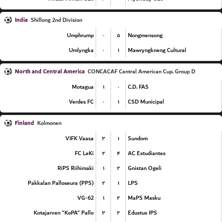
India
Shillong 2nd Division
۰
۵
Umphrump
Nongmensong
۰
۱
Umlyngka
Mawryngkneng Cultural
North and Central America
CONCACAF Central American Cup, Group D
۱
۰
Motagua
C.D. FAS
۰
۱
Verdes FC
CSD Municipal
Finland
Kolmonen
۳
۱
VIFK Vaasa
Sundom
۲
۴
FC LeKi
AC Estudiantes
۱
۲
RiPS Riihimaki
Gnistan Ogeli
۲
۱
Pakkalan Palloseura (PPS)
LPS
۱
۲
VG-62
MaPS Masku
۳
۲
Kotajarven "KoPA" Pallo
Edustus IPS