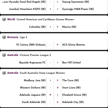
۰
۱
Incheon Hyundai Steel Red Angels (W)
Sejong Sportstoto (W)
۱
۱
Jeonbuk Hwacheon KSPO (W)
Gyeongju H&N Power (W)
World
Central American and Caribbean Games Women
۱
۲
Colombia (W)
Mexico (W)
Romania
Liga 2
۰
۳
FC Unirea 2004 Slobozia
ACS Gloria Bistrita
Australia
Victoria Premier League 2
۰
۱
Bayside Argonauts FC
Box Hill United
Australia
South Australia State League Women
۱
۲
Modbury Jets (W)
The Cove (W)
۰
۷
Western Strikers (W)
Sturt Lions (W)
۴
۱
Adelaide Jaguars (W)
Elizabeth Grove (W)
۰
۷
South Adelaide (W)
Adelaide City (W)