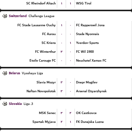
۱
۱
SC Rheindorf Altach
WSG Tirol
Switzerland
Challenge League
۱
۰
FC Stade Lausanne Ouchy
FC Rapperswil Jona
۰
۰
FC Aarau
Stade Nyonnais
۰
۱
SC Kriens
Yverdon-Sports
۳
۰
FC Winterthur
FC Wil 1900
۰
۰
Etoile Carouge FC
Neuchatel Xamax FC
Belarus
Vysshaya Liga
۳
۰
Slavia Mozyr
Dnepr Mogilev
۳
۰
Naftan Novopolotsk
Arsenal Dzyarzhynsk
Slovakia
3. Liga
۳
۲
MSK Senec
OK Castkovce
۲
۱
Spartak Myjava
FK Dunajska Luzna