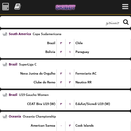
South America
Copa Sudamericana
۳
۲
Brazil
Chile
۲
۱
Bolivia
Paraguay
Brazil
SuperLiga C
۳
۱
Nova Junina do Orgulho
Ferroviario AC
۲
۳
Clube do Remo
Nautico RR
Brazil
U19 Gaucho Women
۳
۱
CEAT Bira U19 (W)
Edufut/Sicredi U19 (W)
Oceania
Oceania Championship
۰
۳
American Samoa
Cook Islands