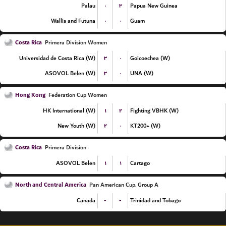
۰
۳
Palau
Papua New Guinea
۰
۰
Wallis and Futuna
Guam
Costa Rica
Primera Division Women
۳
۰
Universidad de Costa Rica (W)
Goicoechea (W)
۳
۰
ASOVOL Belen (W)
UNA (W)
Hong Kong
Federation Cup Women
۱
۲
HK International (W)
Fighting VBHK (W)
۲
۰
New Youth (W)
KT200+ (W)
Costa Rica
Primera Division
۱
۱
ASOVOL Belen
Cartago
North and Central America
Pan American Cup, Group A
-
-
Canada
Trinidad and Tobago